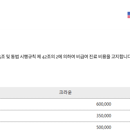
앞니성형
치아교정
수면치과
치료사례
디에르치과
5조 및 동법 시행규칙 제 42조의 2에 의하여 비급여 진료 비용을 고지합니다